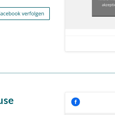
akzepti
Facebook verfolgen
use