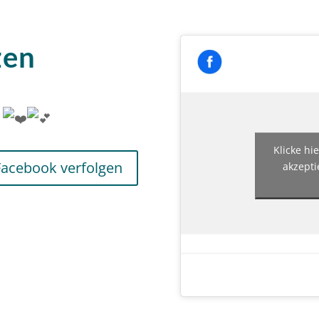
zen
“
Klicke hi
Facebook verfolgen
akzepti