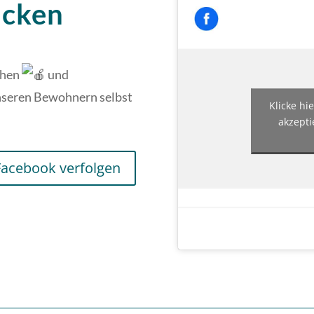
acken
chen
und
 unseren Bewohnern selbst
Klicke hi
akzepti
Facebook verfolgen