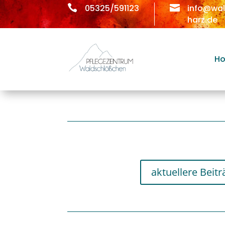

05325/591123

info@wa
harz.de
H
aktuellere Beitr