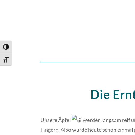
Umschalten auf hohe Kontraste
Schrift vergrößern
Die Ern
Unsere Äpfel
werden langsam reif un
Fingern. Also wurde heute schon einmal