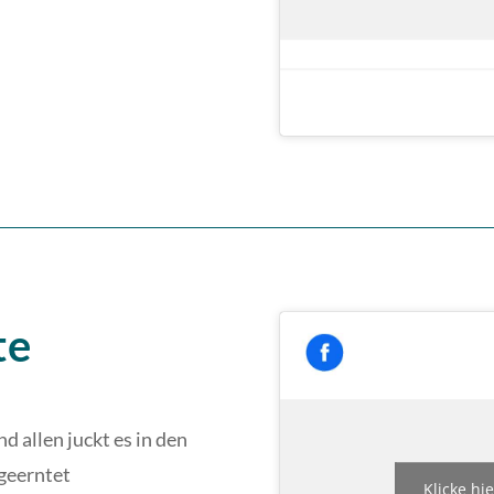
te
d allen juckt es in den
 geerntet
Klicke hi