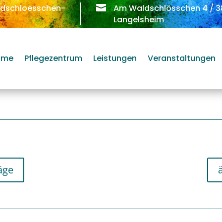
ldschloesschen-

Am Waldschlösschen 4
/
3
Langelsheim
ome
Pflegezentrum
Leistungen
Veranstaltungen
äge